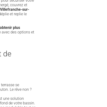
e pour sécuriser votre
mergé, couvrez et
Villefranche-sur-
plie et replie le
obtenir plus
e avec des options et
t de
 terrasse se
uton. Le rêve non ?
st une solution
fond de votre bassin.