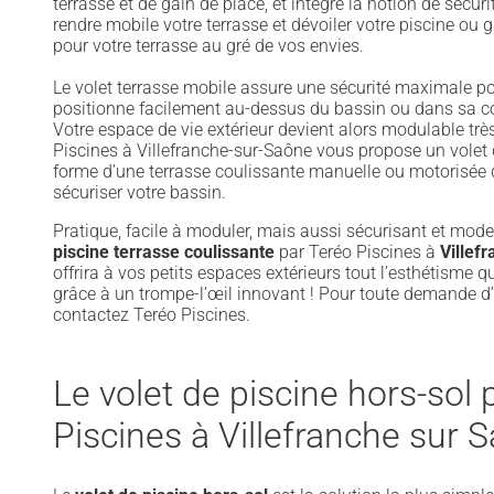
terrasse et de gain de place, et intègre la notion de sécur
rendre mobile votre terrasse et dévoiler votre piscine ou 
pour votre terrasse au gré de vos envies.
Le volet terrasse mobile assure une sécurité maximale pou
positionne facilement au-dessus du bassin ou dans sa co
Votre espace de vie extérieur devient alors modulable trè
Piscines à Villefranche-sur-Saône vous propose un volet 
forme d’une terrasse coulissante manuelle ou motorisée q
sécuriser votre bassin.
Pratique, facile à moduler, mais aussi sécurisant et moder
piscine terrasse coulissante
par Teréo Piscines à
Villef
offrira à vos petits espaces extérieurs tout l’esthétisme 
grâce à un trompe-l’œil innovant ! Pour toute demande d
contactez Teréo Piscines.
Le volet de piscine hors-sol 
Piscines à Villefranche sur 