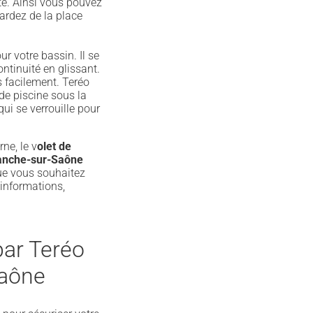
ité. Ainsi vous pouvez
gardez de la place
r votre bassin. Il se
ntinuité en glissant.
s facilement. Teréo
de piscine sous la
ui se verrouille pour
ne, le v
olet de
ranche-sur-Saône
que vous souhaitez
’informations,
par Teréo
Saône