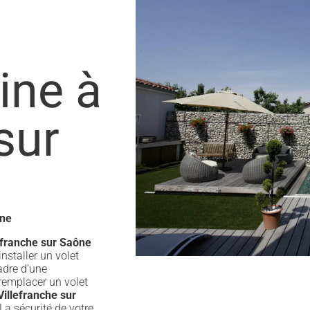
ine à
sur
ône
efranche sur Saône
installer un volet
adre d’une
 remplacer un volet
Villefranche sur
 La sécurité de votre