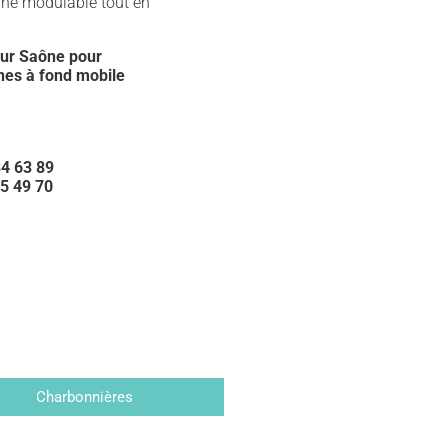
ine modulable tout en
sur Saône pour
nes à fond mobile
34 63 89
5 49 70
Charbonnières