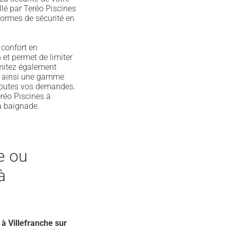
llé par Teréo Piscines
normes de sécurité en
 confort en
 et permet de limiter
imitez également
ns ainsi une gamme
 toutes vos demandes.
eréo Piscines à
la baignade.
e ou
à
 à Villefranche sur