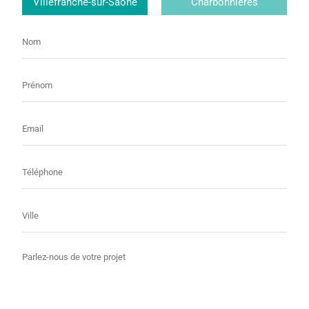
Villefranche-sur-Saône
Charbonnières
Nom
Prénom
E-
mail
Téléphone
Ville
Message