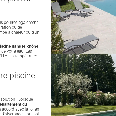
us pourrez également
tration ou de
ompe à chaleur ou d’un
piscine dans le Rhône
n de votre eau. Les
PH ou la température
re piscine
a solution ! Lorsque
 département du
n accord avec la loi en
e d’hivernage, hors sol