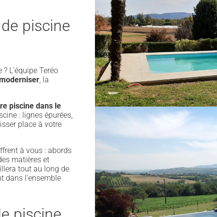
 de piscine
 ? L’équipe Teréo
 moderniser
, la
re piscine dans le
scine : lignes épurées,
isser place à votre
ffrent à vous : abords
des matières et
lera tout au long de
nt dans l’ensemble
e piscine