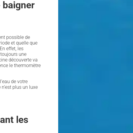
e baigner
ent possible de
riode et quelle que
n effet, les
 toujours une
cine découverte va
uence le thermomètre
 l’eau de votre
 n’est plus un luxe
ant les