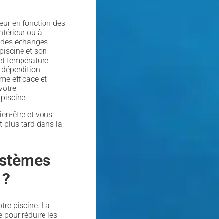
eur en fonction des
intérieur ou à
at des échanges
 piscine et son
 et température
 déperdition
me efficace et
votre
piscine.
en-être et vous
t plus tard dans la
systèmes
 ?
tre piscine. La
 pour réduire les