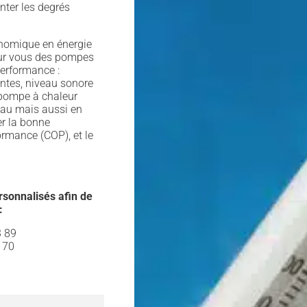
onter les degrés
onomique en énergie
our vous des pompes
performance :
ntes, niveau sonore
a pompe à chaleur
eau mais aussi en
er la bonne
ormance (COP), et le
rsonnalisés afin de
:
3 89
 70