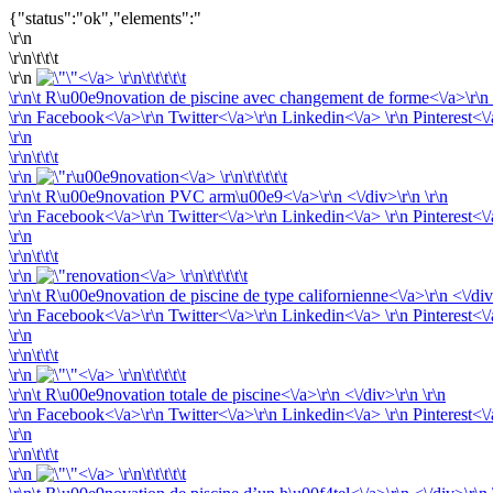
{"status":"ok","elements":"
\r\n
\r\n\t\t\t
\r\n
<\/a> \r\n\t\t\t\t\t
\r\n\t
R\u00e9novation de piscine avec changement de forme<\/a>\r\n <
\r\n
Facebook<\/a>\r\n
Twitter<\/a>\r\n
Linkedin<\/a> \r\n
Pinterest<\
\r\n
\r\n\t\t\t
\r\n
<\/a> \r\n\t\t\t\t\t
\r\n\t
R\u00e9novation PVC arm\u00e9<\/a>\r\n <\/div>\r\n \r\n
\r\n
Facebook<\/a>\r\n
Twitter<\/a>\r\n
Linkedin<\/a> \r\n
Pinterest<\
\r\n
\r\n\t\t\t
\r\n
<\/a> \r\n\t\t\t\t\t
\r\n\t
R\u00e9novation de piscine de type californienne<\/a>\r\n <\/div>
\r\n
Facebook<\/a>\r\n
Twitter<\/a>\r\n
Linkedin<\/a> \r\n
Pinterest<\
\r\n
\r\n\t\t\t
\r\n
<\/a> \r\n\t\t\t\t\t
\r\n\t
R\u00e9novation totale de piscine<\/a>\r\n <\/div>\r\n \r\n
\r\n
Facebook<\/a>\r\n
Twitter<\/a>\r\n
Linkedin<\/a> \r\n
Pinterest<\
\r\n
\r\n\t\t\t
\r\n
<\/a> \r\n\t\t\t\t\t