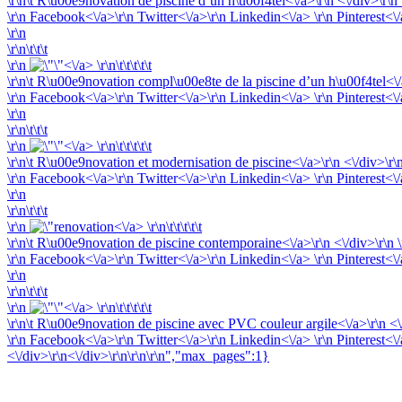
\r\n\t
R\u00e9novation de piscine d’un h\u00f4tel<\/a>\r\n <\/div>\r\n 
\r\n
Facebook<\/a>\r\n
Twitter<\/a>\r\n
Linkedin<\/a> \r\n
Pinterest<\
\r\n
\r\n\t\t\t
\r\n
<\/a> \r\n\t\t\t\t\t
\r\n\t
R\u00e9novation compl\u00e8te de la piscine d’un h\u00f4tel<\/a>
\r\n
Facebook<\/a>\r\n
Twitter<\/a>\r\n
Linkedin<\/a> \r\n
Pinterest<\
\r\n
\r\n\t\t\t
\r\n
<\/a> \r\n\t\t\t\t\t
\r\n\t
R\u00e9novation et modernisation de piscine<\/a>\r\n <\/div>\r\n
\r\n
Facebook<\/a>\r\n
Twitter<\/a>\r\n
Linkedin<\/a> \r\n
Pinterest<\
\r\n
\r\n\t\t\t
\r\n
<\/a> \r\n\t\t\t\t\t
\r\n\t
R\u00e9novation de piscine contemporaine<\/a>\r\n <\/div>\r\n \
\r\n
Facebook<\/a>\r\n
Twitter<\/a>\r\n
Linkedin<\/a> \r\n
Pinterest<\
\r\n
\r\n\t\t\t
\r\n
<\/a> \r\n\t\t\t\t\t
\r\n\t
R\u00e9novation de piscine avec PVC couleur argile<\/a>\r\n <\/
\r\n
Facebook<\/a>\r\n
Twitter<\/a>\r\n
Linkedin<\/a> \r\n
Pinterest<\
<\/div>
\r\n<\/div>
\r\n\r\n\r\n","max_pages":1}